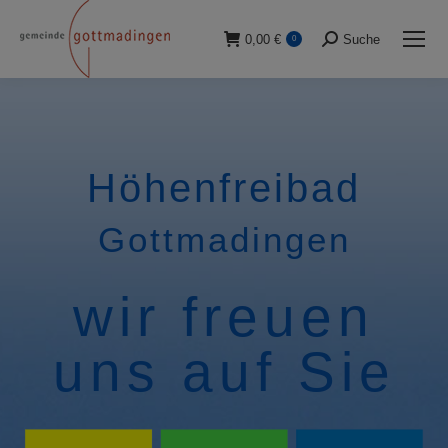
0,00
€
Suche
0
Suche:
Höhenfreibad
Gottmadingen
wir freuen
uns auf Sie