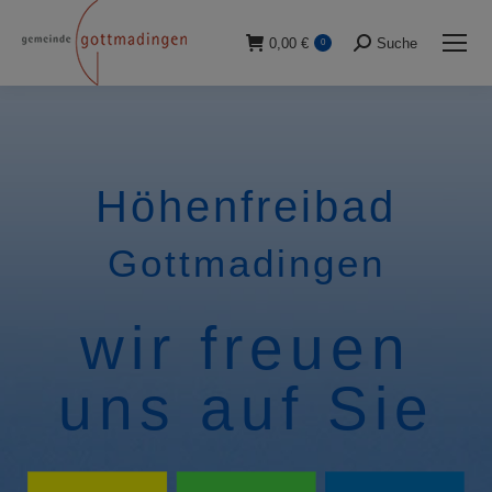
0,00
€
Suche
0
Suche:
Höhenfreibad
Gottmadingen
wir freuen
uns auf Sie