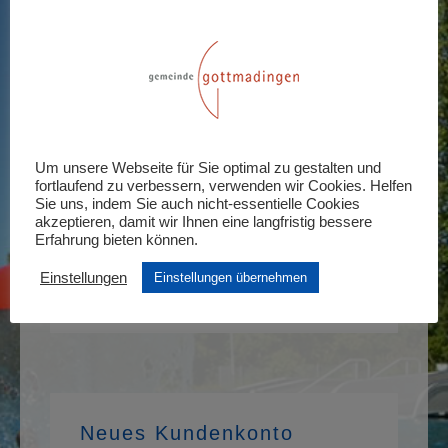
Anmelden
Erforderlich
Benutzername oder E-Mail-Adresse
*
Erforderlich
Passwort
*
Um unsere Webseite für Sie optimal zu gestalten und
fortlaufend zu verbessern, verwenden wir Cookies. Helfen
Sie uns, indem Sie auch nicht-essentielle Cookies
Anmelden
akzeptieren, damit wir Ihnen eine langfristig bessere
Erfahrung bieten können.
Angemeldet bleiben
Einstellungen
Einstellungen übernehmen
Passwort vergessen?
Neues Kundenkonto