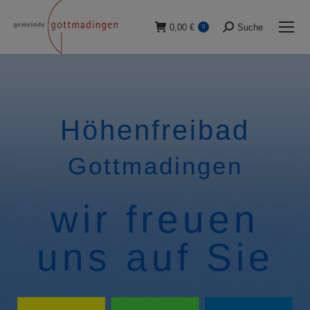
0,00
€
Suche
0
Suche:
Höhenfreibad
Gottmadingen
wir freuen
uns auf Sie