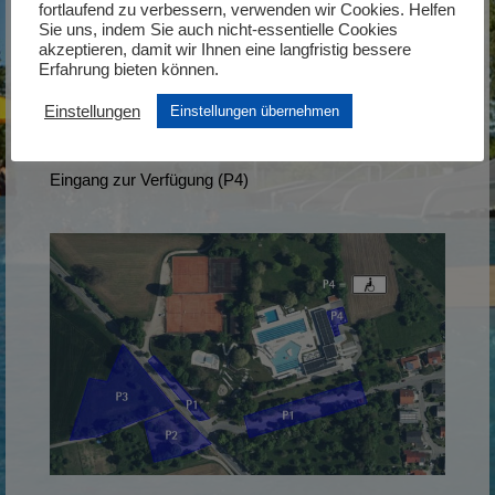
fortlaufend zu verbessern, verwenden wir Cookies. Helfen
Sie uns, indem Sie auch nicht-essentielle Cookies
Den Besuchern des Gottmadinger Höhenfreibades
akzeptieren, damit wir Ihnen eine langfristig bessere
Erfahrung bieten können.
stehen kostenlose Parkplätze zur Verfügung. Diese
sind in der untenstehenden Grafik blau Markiert.
Einstellungen
Einstellungen übernehmen
Es stehen zusätzlich Behindertenparkplätze direkt am
Eingang zur Verfügung (P4)