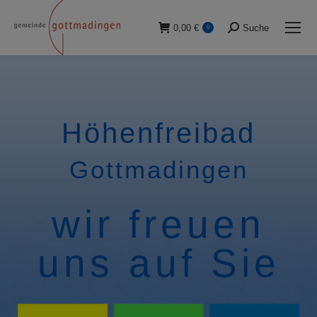
0,00
€
Suche
0
Suche:
Höhenfreibad
Gottmadingen
wir freuen
uns auf Sie