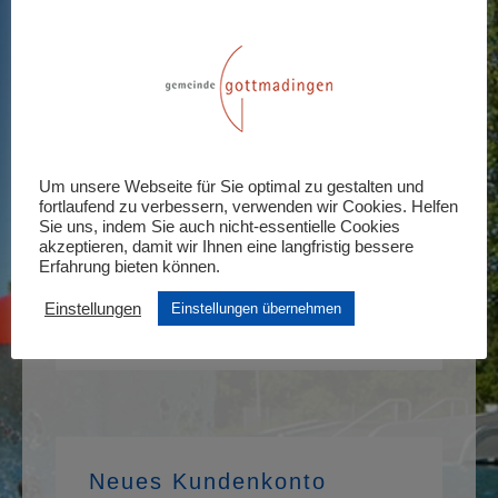
Anmelden
Erforderlich
Benutzername oder E-Mail-Adresse
*
Erforderlich
Passwort
*
Um unsere Webseite für Sie optimal zu gestalten und
fortlaufend zu verbessern, verwenden wir Cookies. Helfen
Sie uns, indem Sie auch nicht-essentielle Cookies
Anmelden
akzeptieren, damit wir Ihnen eine langfristig bessere
Erfahrung bieten können.
Angemeldet bleiben
Einstellungen
Einstellungen übernehmen
Passwort vergessen?
Neues Kundenkonto