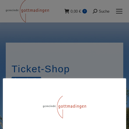
0,00
€
Suche
0
Suche:
Ticket-Shop
Infos vor dem Kauf
August 2026
Einzeleintritt
Höhenfreibad Gottmadingen
Riedheimerstr. 10,
Gottmadingen, BW