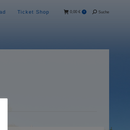
ad
Ticket Shop
0,00
€
Suche
0
Suche: