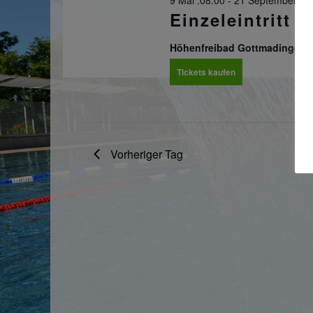
9 Mai :08:00
-
21 September :1
Einzeleintritt
Höhenfreibad Gottmadingen
Tickets kaufen
Vorheriger Tag