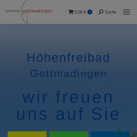
0,00
€
Suche
0
Suche:
Höhenfreibad
Gottmadingen
wir freuen
uns auf Sie