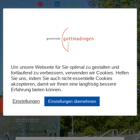
Share
Share
Share
Share
Share
on
on
on
on
on
X
Pinterest
LinkedIn
WhatsApp
Facebook
Rezensionen (0)
Schreiben Sie die erste Rezension für
„Abendtarif“
Um unsere Webseite für Sie optimal zu gestalten und
fortlaufend zu verbessern, verwenden wir Cookies. Helfen
Ihre E-Mail-Adresse wird nicht veröffentlicht.
Sie uns, indem Sie auch nicht-essentielle Cookies
akzeptieren, damit wir Ihnen eine langfristig bessere
Erforderliche Felder sind mit
*
markiert
Erfahrung bieten können.
Einstellungen
Einstellungen übernehmen
Ihre Bewertung
*
Ihre Rezension
*