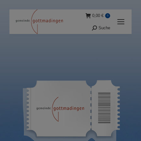
0,00
€
0
Suche
Suche: