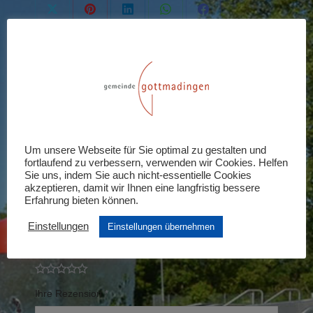
Share
Share
Share
Share
Share
on
on
on
on
on
X
Pinterest
LinkedIn
WhatsApp
Facebook
Rezensionen (0)
Schreiben Sie die erste Rezension für
„Abendtarif“
Um unsere Webseite für Sie optimal zu gestalten und
fortlaufend zu verbessern, verwenden wir Cookies. Helfen
Ihre E-Mail-Adresse wird nicht veröffentlicht.
Sie uns, indem Sie auch nicht-essentielle Cookies
akzeptieren, damit wir Ihnen eine langfristig bessere
Erforderliche Felder sind mit
*
markiert
Erfahrung bieten können.
Einstellungen
Einstellungen übernehmen
Ihre Bewertung
*
Ihre Rezension
*