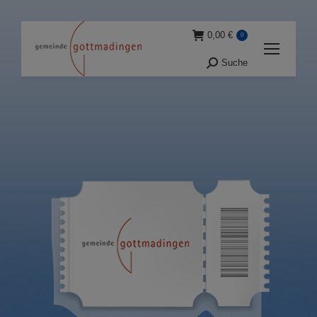
0,00
€
0
Suche
Suche: