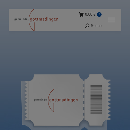
0,00
€
0
Suche
Suche: