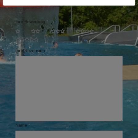
Erforderliche Felder sind mit
*
markiert
Ihre Bewertung
*
Ihre Rezension
*
Name
*