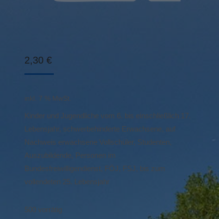
2,30
€
inkl. 7 % MwSt.
Kinder und Jugendliche vom 6. bis einschließlich 17.
Lebensjahr, schwerbehinderte Erwachsene, auf
Nachweis erwachsene Vollschüler, Studenten,
Auszubildende, Personen im
Bundesfreiwilligendienst, FÖJ, FSJ, bis zum
vollendeten 25. Lebensjahr
500 vorrätig