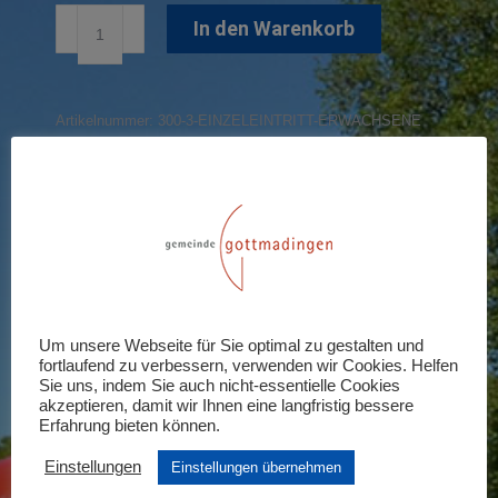
Einzeleintritt
In den Warenkorb
Ermäßigte
Menge
Artikelnummer:
300-3-EINZELEINTRITT-ERWACHSENE
Share this product
Share
Share
Share
Share
Share
on
on
on
on
on
X
Pinterest
LinkedIn
WhatsApp
Facebook
Um unsere Webseite für Sie optimal zu gestalten und
Rezensionen (0)
fortlaufend zu verbessern, verwenden wir Cookies. Helfen
Sie uns, indem Sie auch nicht-essentielle Cookies
akzeptieren, damit wir Ihnen eine langfristig bessere
Schreiben Sie die erste Rezension für
Erfahrung bieten können.
„Einzeleintritt Ermäßigte“
Einstellungen
Einstellungen übernehmen
Ihre E-Mail-Adresse wird nicht veröffentlicht.