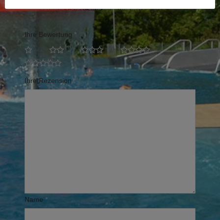
Erforderliche Felder sind mit
*
markiert
Ihre Bewertung
*
Ihre Rezension
*
Name
*