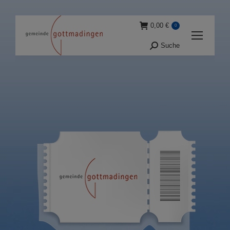
0,00
€
0
Suche
Suche: