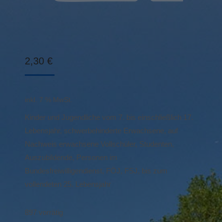
2,30
€
inkl. 7 % MwSt.
Kinder und Jugendliche vom 7. bis einschließlich 17.
Lebensjahr, schwerbehinderte Erwachsene, auf
Nachweis erwachsene Vollschüler, Studenten,
Auszubildende, Personen im
Bundesfreiwilligendienst, FÖJ, FSJ, bis zum
vollendeten 25. Lebensjahr
897 vorrätig