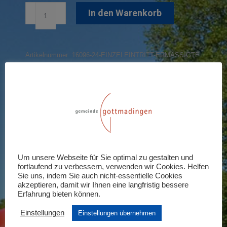
Einzeleintritt
In den Warenkorb
Ermäßigte
Menge
Artikelnummer:
16096-24-EINZELEINTRITT-ERMÄSSIGTE
Share this product
Share
Share
Share
Share
Share
on
on
on
on
on
X
Pinterest
LinkedIn
WhatsApp
Facebook
Um unsere Webseite für Sie optimal zu gestalten und
Rezensionen (0)
fortlaufend zu verbessern, verwenden wir Cookies. Helfen
Sie uns, indem Sie auch nicht-essentielle Cookies
akzeptieren, damit wir Ihnen eine langfristig bessere
Schreiben Sie die erste Rezension für
Erfahrung bieten können.
„Einzeleintritt Ermäßigte“
Einstellungen
Einstellungen übernehmen
Ihre E-Mail-Adresse wird nicht veröffentlicht.