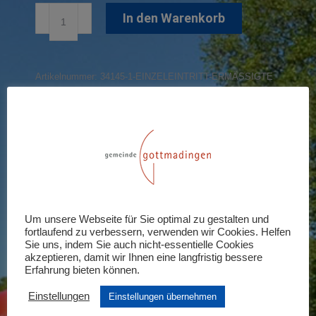
Einzeleintritt
In den Warenkorb
Ermäßigte
Menge
Artikelnummer:
34145-1-EINZELEINTRITT-ERMÄSSIGTE
Share this product
Share
Share
Share
Share
Share
on
on
on
on
on
X
Pinterest
LinkedIn
WhatsApp
Facebook
Um unsere Webseite für Sie optimal zu gestalten und
Rezensionen (0)
fortlaufend zu verbessern, verwenden wir Cookies. Helfen
Sie uns, indem Sie auch nicht-essentielle Cookies
akzeptieren, damit wir Ihnen eine langfristig bessere
Schreiben Sie die erste Rezension für
Erfahrung bieten können.
„Einzeleintritt Ermäßigte“
Einstellungen
Einstellungen übernehmen
Ihre E-Mail-Adresse wird nicht veröffentlicht.