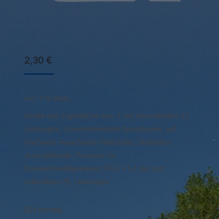
2,30
€
inkl. 7 % MwSt.
Kinder und Jugendliche vom 7. bis einschließlich 17.
Lebensjahr, schwerbehinderte Erwachsene, auf
Nachweis erwachsene Vollschüler, Studenten,
Auszubildende, Personen im
Bundesfreiwilligendienst, FÖJ, FSJ, bis zum
vollendeten 25. Lebensjahr
824 vorrätig