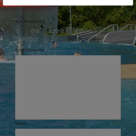
Erforderliche Felder sind mit
*
markiert
Ihre Bewertung
*
Ihre Rezension
*
Name
*