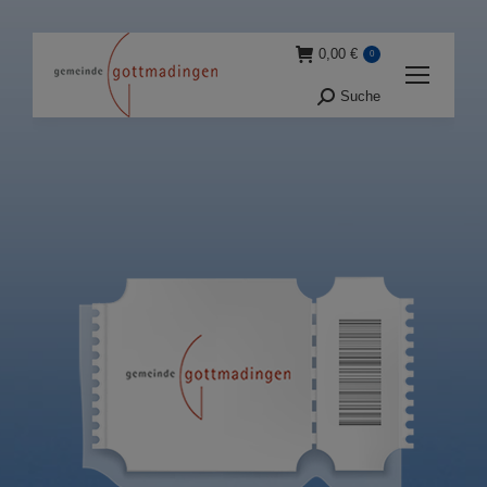
0,00
€
0
Suche
Suche: