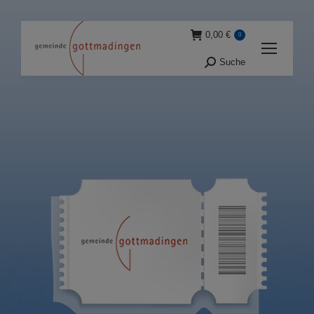
0,00
€
0
Suche
Suche: