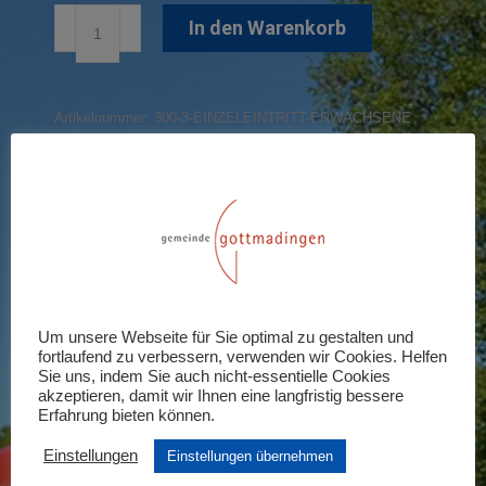
Einzeleintritt
In den Warenkorb
Ermäßigte
Menge
Artikelnummer:
300-3-EINZELEINTRITT-ERWACHSENE
Share this product
Share
Share
Share
Share
Share
on
on
on
on
on
X
Pinterest
LinkedIn
WhatsApp
Facebook
Um unsere Webseite für Sie optimal zu gestalten und
Rezensionen (0)
fortlaufend zu verbessern, verwenden wir Cookies. Helfen
Sie uns, indem Sie auch nicht-essentielle Cookies
akzeptieren, damit wir Ihnen eine langfristig bessere
Schreiben Sie die erste Rezension für
Erfahrung bieten können.
„Einzeleintritt Ermäßigte“
Einstellungen
Einstellungen übernehmen
Ihre E-Mail-Adresse wird nicht veröffentlicht.