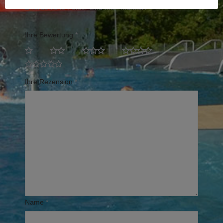
Erforderliche Felder sind mit
*
markiert
Ihre Bewertung
*
Ihre Rezension
*
Name
*