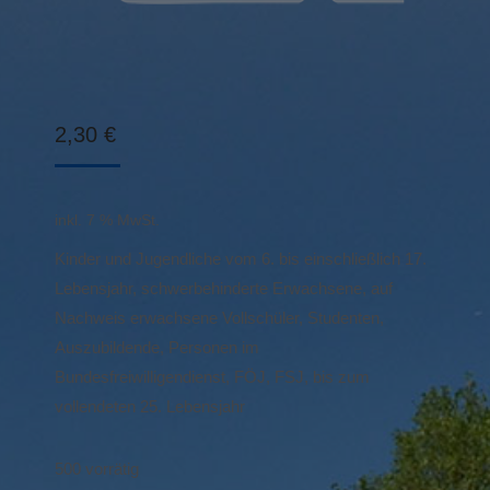
2,30
€
inkl. 7 % MwSt.
Kinder und Jugendliche vom 6. bis einschließlich 17.
Lebensjahr, schwerbehinderte Erwachsene, auf
Nachweis erwachsene Vollschüler, Studenten,
Auszubildende, Personen im
Bundesfreiwilligendienst, FÖJ, FSJ, bis zum
vollendeten 25. Lebensjahr
500 vorrätig