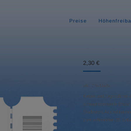
Preise
Höhenfreib
2,30
€
inkl. 7 % MwSt.
Kinder und Jugendliche vo
schwerbehinderte Erwach
Studenten, Auszubildende
zum vollendeten 25. Leb