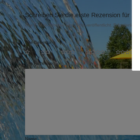
Schreiben Sie die erste Rezension für „Ei
Ihre E-Mail-Adresse wird nicht veröffentlicht.
Erforderliche
Ihre Bewertung
*
Ihre Rezension
*
Name
*