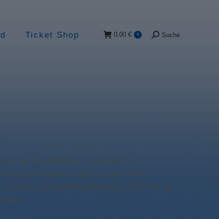
ad
Ticket Shop
0,00
€
Suche
0
Suche:
m 6. bis einschließlich 17. Lebensjahr,
sene, auf Nachweis erwachsene Vollschüler,
, Personen im Bundesfreiwilligendienst, FÖJ, FSJ, bis
ensjahr