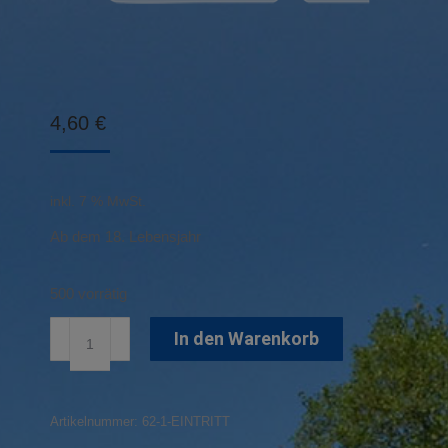
4,60
€
inkl. 7 % MwSt.
Ab dem 18. Lebensjahr
500 vorrätig
Einzeleintritt
In den Warenkorb
Erwachsene
Menge
Artikelnummer:
62-1-EINTRITT