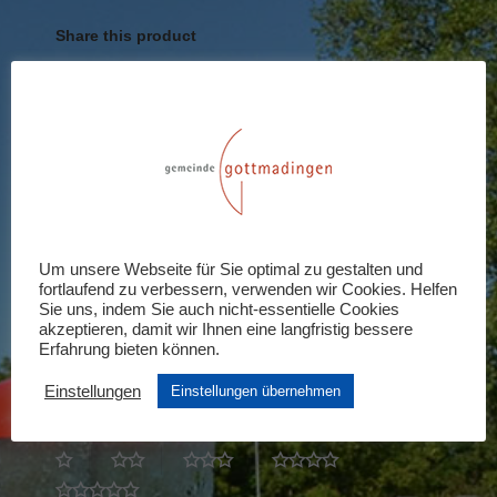
Share this product
Share
Share
Share
Share
Share
on
on
on
on
on
X
Pinterest
LinkedIn
WhatsApp
Facebook
Rezensionen (0)
Schreiben Sie die erste Rezension für
Um unsere Webseite für Sie optimal zu gestalten und
fortlaufend zu verbessern, verwenden wir Cookies. Helfen
„Einzeleintritt Erwachsene“
Sie uns, indem Sie auch nicht-essentielle Cookies
akzeptieren, damit wir Ihnen eine langfristig bessere
Ihre E-Mail-Adresse wird nicht veröffentlicht.
Erfahrung bieten können.
Erforderliche Felder sind mit
*
markiert
Einstellungen
Einstellungen übernehmen
Ihre Bewertung
*