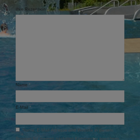
Ihre Rezension
*
Name
*
E-Mail
*
Name, E-Mail-Adresse und Website in diesem
Browser für meinen nächsten Kommentar speichern.