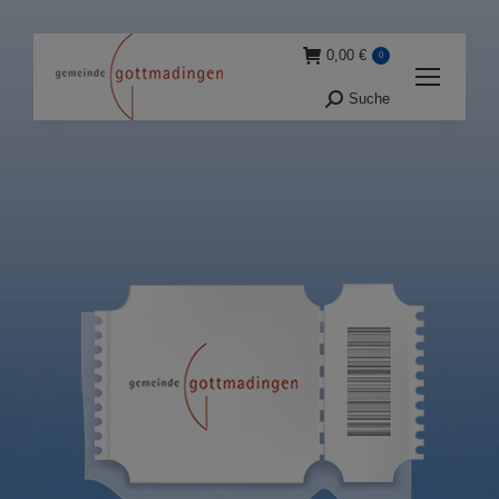
0,00
€
0
Suche
Suche: