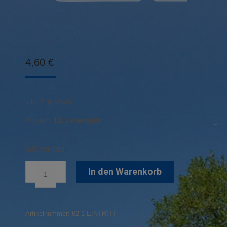
4,60
€
inkl. 7 % MwSt.
Ab dem 18. Lebensjahr
500 vorrätig
Einzeleintritt
In den Warenkorb
Erwachsene
Menge
Artikelnummer:
62-1-EINTRITT