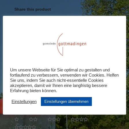
Share this product
Share
Share
Share
Share
Share
on
on
on
on
on
X
Pinterest
LinkedIn
WhatsApp
Facebook
Rezensionen (0)
Schreiben Sie die erste Rezension für
Um unsere Webseite für Sie optimal zu gestalten und
fortlaufend zu verbessern, verwenden wir Cookies. Helfen
„Einzeleintritt Erwachsene“
Sie uns, indem Sie auch nicht-essentielle Cookies
akzeptieren, damit wir Ihnen eine langfristig bessere
Ihre E-Mail-Adresse wird nicht veröffentlicht.
Erfahrung bieten können.
Erforderliche Felder sind mit
*
markiert
Einstellungen
Einstellungen übernehmen
Ihre Bewertung
*