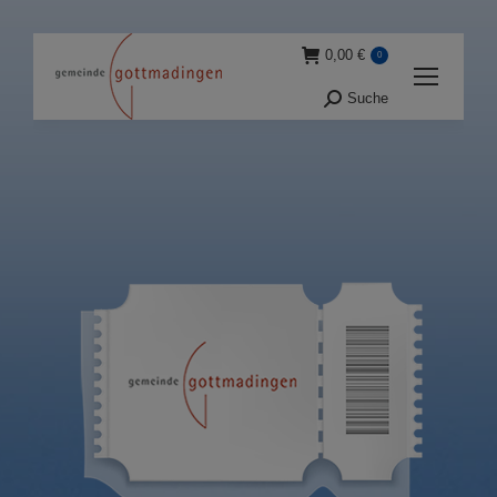
0,00
€
0
Suche
Suche: