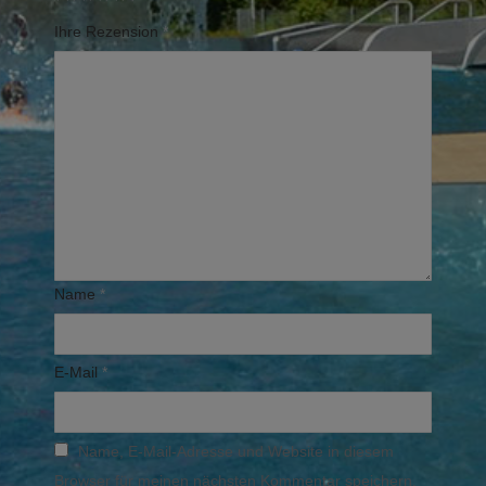
Ihre Rezension
*
Name
*
E-Mail
*
Name, E-Mail-Adresse und Website in diesem
Browser für meinen nächsten Kommentar speichern.