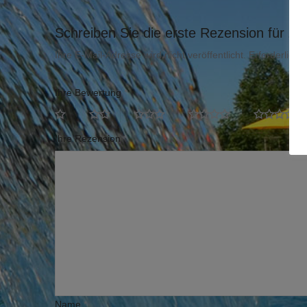
Schreiben Sie die erste Rezension für „Ei
Ihre E-Mail-Adresse wird nicht veröffentlicht.
Erforderliche
Ihre Bewertung
*
Ihre Rezension
*
Name
*