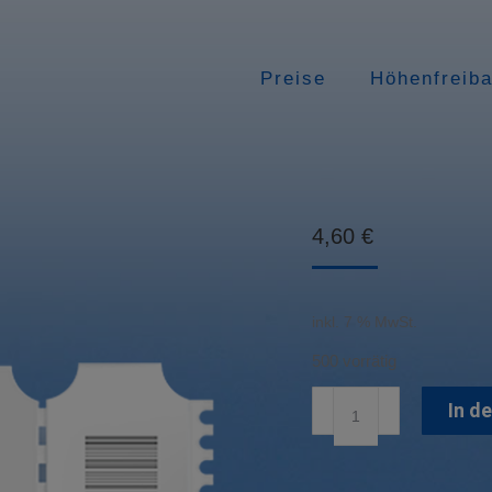
Preise
Höhenfreib
4,60
€
inkl. 7 % MwSt.
500 vorrätig
Einzeleintritt
In d
Erwachsene
Menge