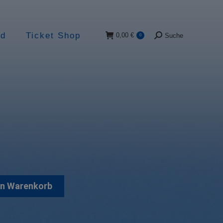
ad
Ticket Shop
0,00
€
Suche
0
Suche:
en Warenkorb