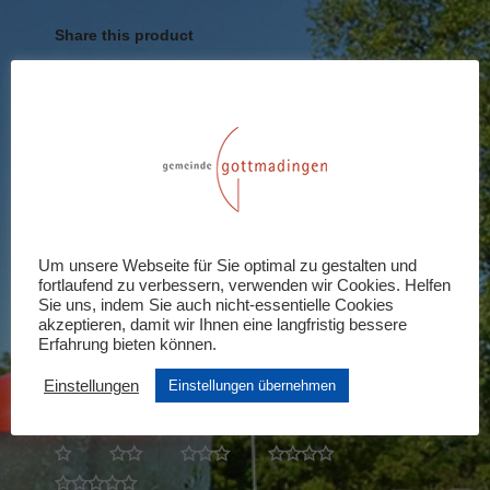
Share this product
Share
Share
Share
Share
Share
on
on
on
on
on
X
Pinterest
LinkedIn
WhatsApp
Facebook
Rezensionen (0)
Schreiben Sie die erste Rezension für
Um unsere Webseite für Sie optimal zu gestalten und
fortlaufend zu verbessern, verwenden wir Cookies. Helfen
„Einzeleintritt Erwachsene“
Sie uns, indem Sie auch nicht-essentielle Cookies
akzeptieren, damit wir Ihnen eine langfristig bessere
Ihre E-Mail-Adresse wird nicht veröffentlicht.
Erfahrung bieten können.
Erforderliche Felder sind mit
*
markiert
Einstellungen
Einstellungen übernehmen
Ihre Bewertung
*