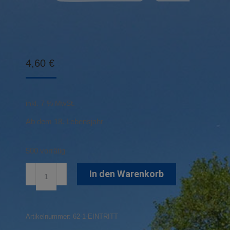
4,60
€
inkl. 7 % MwSt.
Ab dem 18. Lebensjahr
500 vorrätig
Einzeleintritt
In den Warenkorb
Erwachsene
Menge
Artikelnummer:
62-1-EINTRITT