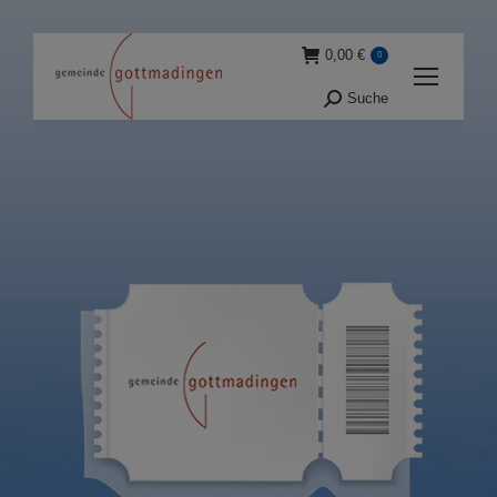
0,00
€
0
Suche
Suche: