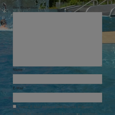
Ihre Rezension
*
Name
*
E-Mail
*
Name, E-Mail-Adresse und Website in diesem
Browser für meinen nächsten Kommentar speichern.