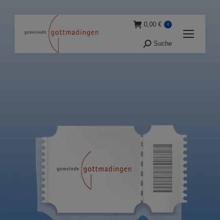
0,00
€
0
Suche
Suche: