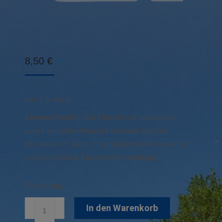
8,50
€
inkl. 7 % MwSt.
Elternteil-Kind(er): Ein Elternteil mit mindestens
einem im selben Haushalt lebenden Kind bis
höchstens 25 Jahre, in ermäßigtem Personenkreis
aufgeführt (siehe Einzeleintritt Ermäßigte)
500 vorrätig
Familien-
In den Warenkorb
Einzeleintritt