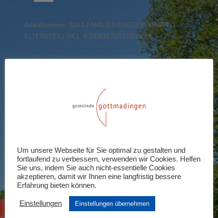
(1
Elternteil)
Artikelnummer:
324-1-FAMILIEN-EINZELEINTRITT-(1-
incl.
ELTERNTEIL)-INCL.-KINDER/JUGENDLICHE
Kinder/Jugendliche
Menge
Share this product
Share
Share
Share
Share
Share
on
on
on
on
on
X
Pinterest
LinkedIn
WhatsApp
Facebook
Rezensionen (0)
Um unsere Webseite für Sie optimal zu gestalten und
fortlaufend zu verbessern, verwenden wir Cookies. Helfen
Schreiben Sie die erste Rezension für
Sie uns, indem Sie auch nicht-essentielle Cookies
akzeptieren, damit wir Ihnen eine langfristig bessere
„Familien-Einzeleintritt (1 Elternteil)
Erfahrung bieten können.
incl. Kinder/Jugendliche“
Einstellungen
Einstellungen übernehmen
Ihre E-Mail-Adresse wird nicht veröffentlicht.