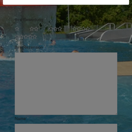
Erforderliche Felder sind mit
*
markiert
Ihre Bewertung
*
Ihre Rezension
*
Name
*