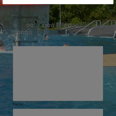
Erforderliche Felder sind mit
*
markiert
Ihre Bewertung
*
Ihre Rezension
*
Name
*