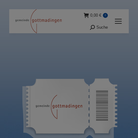
0,00
€
0
Suche
Suche: