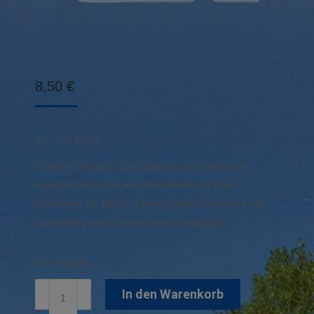
8,50
€
inkl. 7 % MwSt.
Elternteil-Kind(er): Ein Elternteil mit mindestens
einem im selben Haushalt lebenden Kind bis
höchstens 25 Jahre, in ermäßigtem Personenkreis
aufgeführt (siehe Einzeleintritt Ermäßigte)
500 vorrätig
Familien-
In den Warenkorb
Einzeleintritt