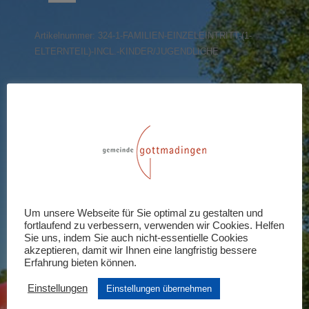
(1
Elternteil)
Artikelnummer:
324-1-FAMILIEN-EINZELEINTRITT-(1-
incl.
ELTERNTEIL)-INCL.-KINDER/JUGENDLICHE
Kinder/Jugendliche
Menge
Share this product
Share
Share
Share
Share
Share
on
on
on
on
on
X
Pinterest
LinkedIn
WhatsApp
Facebook
Rezensionen (0)
Um unsere Webseite für Sie optimal zu gestalten und
fortlaufend zu verbessern, verwenden wir Cookies. Helfen
Schreiben Sie die erste Rezension für
Sie uns, indem Sie auch nicht-essentielle Cookies
akzeptieren, damit wir Ihnen eine langfristig bessere
„Familien-Einzeleintritt (1 Elternteil)
Erfahrung bieten können.
incl. Kinder/Jugendliche“
Einstellungen
Einstellungen übernehmen
Ihre E-Mail-Adresse wird nicht veröffentlicht.