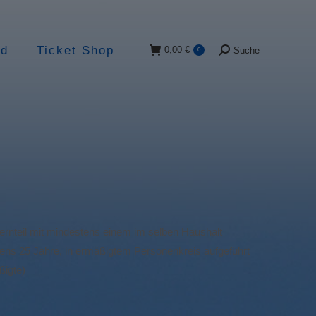
ad
Ticket Shop
0,00
€
Suche
0
Suche:
Elternteil mit mindestens einem im selben Haushalt
ens 25 Jahre, in ermäßigtem Personenkreis aufgeführt
ßigte)