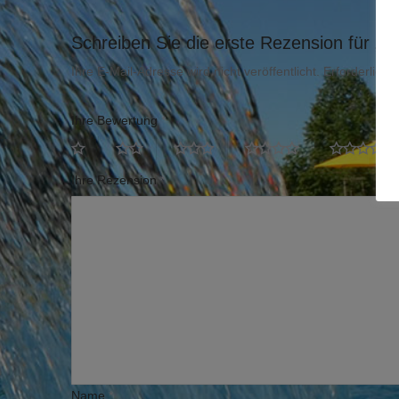
Schreiben Sie die erste Rezension für „Fami
Ihre E-Mail-Adresse wird nicht veröffentlicht.
Erforderliche
Ihre Bewertung
*
Ihre Rezension
*
Name
*