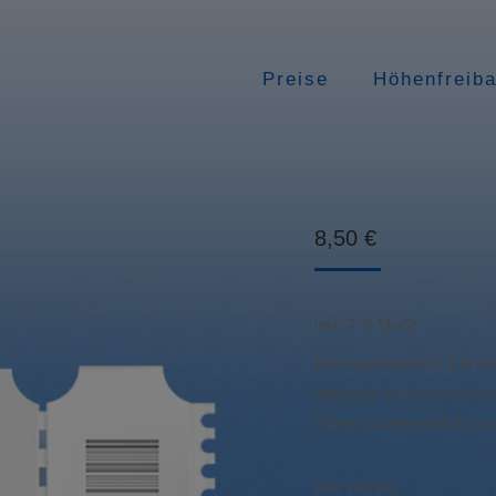
Preise
Höhenfreib
8,50
€
inkl. 7 % MwSt.
Elternteil-Kind(er): Ein 
lebenden Kind bis höchst
(siehe Einzeleintritt Ermä
500 vorrätig