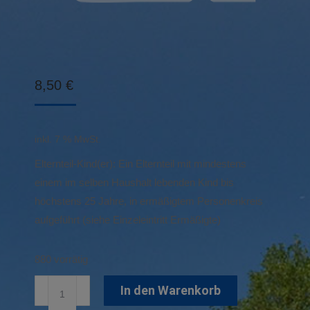
8,50
€
inkl. 7 % MwSt.
Elternteil-Kind(er): Ein Elternteil mit mindestens
einem im selben Haushalt lebenden Kind bis
höchstens 25 Jahre, in ermäßigtem Personenkreis
aufgeführt (siehe Einzeleintritt Ermäßigte)
880 vorrätig
Familien-
In den Warenkorb
Einzeleintritt