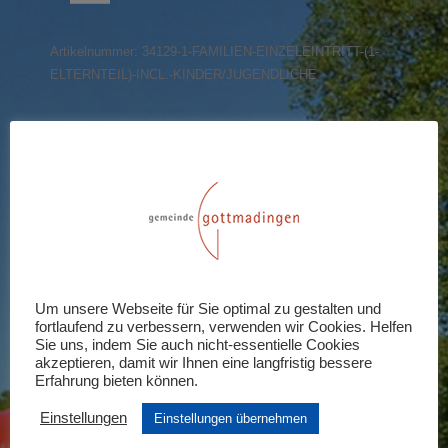
(1
Elternteil)
Artikelnummer:
34129-1-FAMILIEN-EINZELEINTRITT-(1-
incl.
ELTERNTEIL)-INCL.-KINDER/JUGENDLICHE
Kinder/Jugendliche
Menge
Share this product
Share
Share
Share
Share
Share
on
on
on
on
on
X
Pinterest
LinkedIn
WhatsApp
Facebook
Rezensionen (0)
Um unsere Webseite für Sie optimal zu gestalten und
fortlaufend zu verbessern, verwenden wir Cookies. Helfen
Schreiben Sie die erste Rezension für
Sie uns, indem Sie auch nicht-essentielle Cookies
akzeptieren, damit wir Ihnen eine langfristig bessere
„Familien-Einzeleintritt (1 Elternteil)
Erfahrung bieten können.
incl. Kinder/Jugendliche“
Einstellungen
Einstellungen übernehmen
Ihre E-Mail-Adresse wird nicht veröffentlicht.