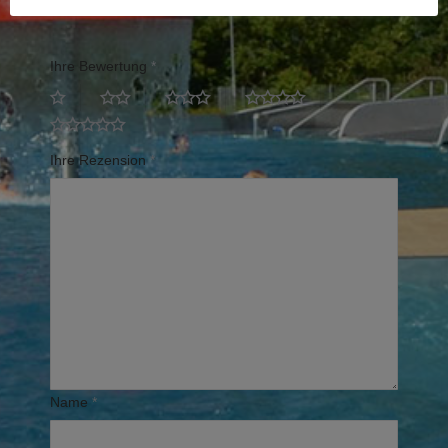
Erforderliche Felder sind mit
*
markiert
Ihre Bewertung
*
Ihre Rezension
*
Name
*