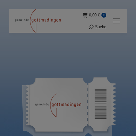
0,00
€
0
Suche
Suche: