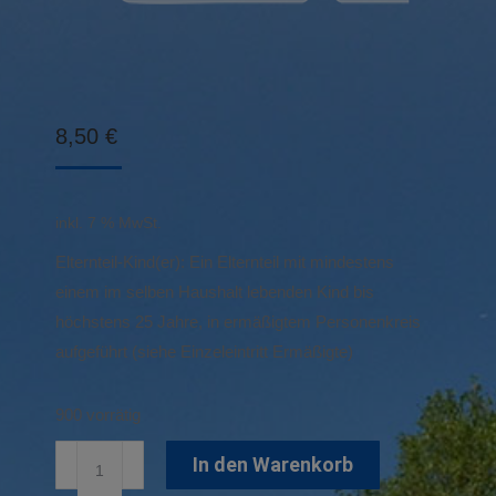
8,50
€
inkl. 7 % MwSt.
Elternteil-Kind(er): Ein Elternteil mit mindestens
einem im selben Haushalt lebenden Kind bis
höchstens 25 Jahre, in ermäßigtem Personenkreis
aufgeführt (siehe Einzeleintritt Ermäßigte)
900 vorrätig
Familien-
In den Warenkorb
Einzeleintritt