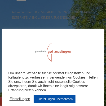
(1
Elternteil)
Artikelnummer:
38557-1-FAMILIEN-EINZELEINTRITT-(1-
incl.
ELTERNTEIL)-INCL.-KINDER/JUGENDLICHE
Kinder/Jugendliche
Menge
Share this product
Share
Share
Share
Share
Share
on
on
on
on
on
X
Pinterest
LinkedIn
WhatsApp
Facebook
Rezensionen (0)
Um unsere Webseite für Sie optimal zu gestalten und
fortlaufend zu verbessern, verwenden wir Cookies. Helfen
Schreiben Sie die erste Rezension für
Sie uns, indem Sie auch nicht-essentielle Cookies
akzeptieren, damit wir Ihnen eine langfristig bessere
„Familien-Einzeleintritt (1 Elternteil)
Erfahrung bieten können.
incl. Kinder/Jugendliche“
Einstellungen
Einstellungen übernehmen
Ihre E-Mail-Adresse wird nicht veröffentlicht.