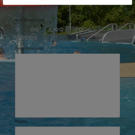
Erforderliche Felder sind mit
*
markiert
Ihre Bewertung
*
Ihre Rezension
*
Name
*