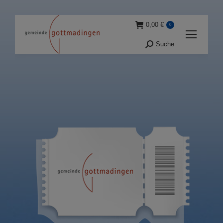
0,00
€
0
Suche
Suche: