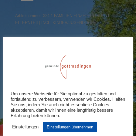
(1
Elternteil)
Artikelnummer:
324-1-FAMILIEN-EINZELEINTRITT-(1-
incl.
ELTERNTEIL)-INCL.-KINDER/JUGENDLICHE
Kinder/Jugendliche
Menge
Share this product
Share
Share
Share
Share
Share
on
on
on
on
on
X
Pinterest
LinkedIn
WhatsApp
Facebook
Rezensionen (0)
Um unsere Webseite für Sie optimal zu gestalten und
fortlaufend zu verbessern, verwenden wir Cookies. Helfen
Schreiben Sie die erste Rezension für
Sie uns, indem Sie auch nicht-essentielle Cookies
akzeptieren, damit wir Ihnen eine langfristig bessere
„Familien-Einzeleintritt (1 Elternteil)
Erfahrung bieten können.
incl. Kinder/Jugendliche“
Einstellungen
Einstellungen übernehmen
Ihre E-Mail-Adresse wird nicht veröffentlicht.