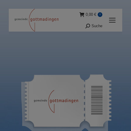
0,00
€
0
Suche
Suche: