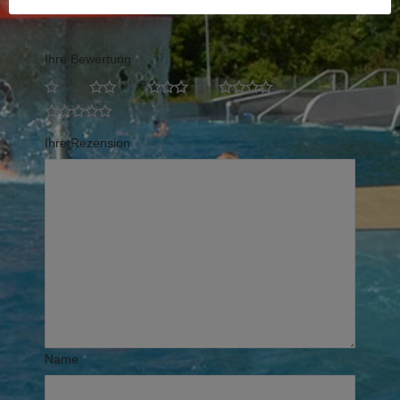
Erforderliche Felder sind mit
*
markiert
Ihre Bewertung
*
Ihre Rezension
*
Name
*