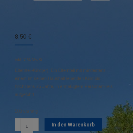
8,50
€
inkl. 7 % MwSt.
Elternteil-Kind(er): Ein Elternteil mit mindestens
einem im selben Haushalt lebenden Kind bis
höchstens 25 Jahre, in ermäßigtem Personenkreis
aufgeführt
500 vorrätig
Familien-
In den Warenkorb
Einzeleintritt