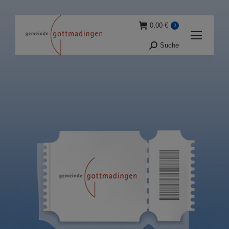
0,00
€
0
Suche
Suche: