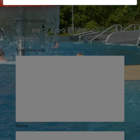
Erforderliche Felder sind mit
*
markiert
Ihre Bewertung
*
Ihre Rezension
*
Name
*