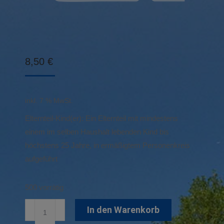
8,50
€
inkl. 7 % MwSt.
Elternteil-Kind(er): Ein Elternteil mit mindestens
einem im selben Haushalt lebenden Kind bis
höchstens 25 Jahre, in ermäßigtem Personenkreis
aufgeführt
500 vorrätig
Familien-
In den Warenkorb
Einzeleintritt