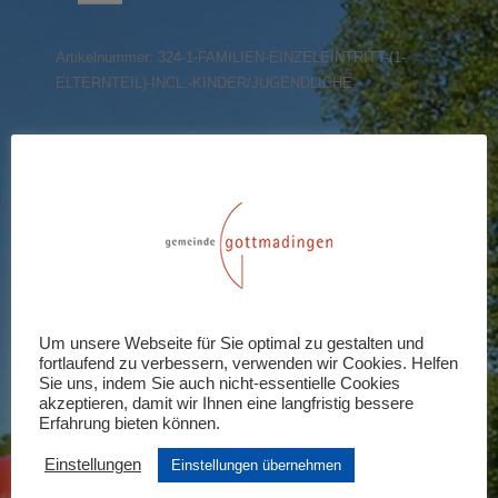
(1
Elternteil)
Artikelnummer:
324-1-FAMILIEN-EINZELEINTRITT-(1-
incl.
ELTERNTEIL)-INCL.-KINDER/JUGENDLICHE
Kinder/Jugendliche
Menge
Share this product
Share
Share
Share
Share
Share
on
on
on
on
on
X
Pinterest
LinkedIn
WhatsApp
Facebook
Rezensionen (0)
Um unsere Webseite für Sie optimal zu gestalten und
fortlaufend zu verbessern, verwenden wir Cookies. Helfen
Schreiben Sie die erste Rezension für
Sie uns, indem Sie auch nicht-essentielle Cookies
akzeptieren, damit wir Ihnen eine langfristig bessere
„Familien-Einzeleintritt (1 Elternteil)
Erfahrung bieten können.
incl. Kinder/Jugendliche“
Einstellungen
Einstellungen übernehmen
Ihre E-Mail-Adresse wird nicht veröffentlicht.