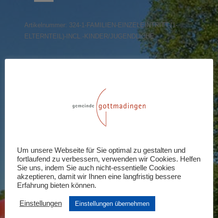
(1
Elternteil)
Artikelnummer:
324-1-FAMILIEN-EINZELEINTRITT-(1-
incl.
ELTERNTEIL)-INCL.-KINDER/JUGENDLICHE
Kinder/Jugendliche
Menge
Share this product
Share
Share
Share
Share
Share
on
on
on
on
on
X
Pinterest
LinkedIn
WhatsApp
Facebook
Rezensionen (0)
Um unsere Webseite für Sie optimal zu gestalten und
fortlaufend zu verbessern, verwenden wir Cookies. Helfen
Schreiben Sie die erste Rezension für
Sie uns, indem Sie auch nicht-essentielle Cookies
akzeptieren, damit wir Ihnen eine langfristig bessere
„Familien-Einzeleintritt (1 Elternteil)
Erfahrung bieten können.
incl. Kinder/Jugendliche“
Einstellungen
Einstellungen übernehmen
Ihre E-Mail-Adresse wird nicht veröffentlicht.