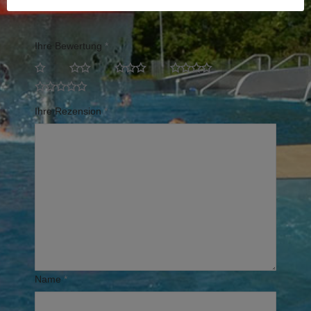
Erforderliche Felder sind mit
*
markiert
Ihre Bewertung
*
Ihre Rezension
*
Name
*