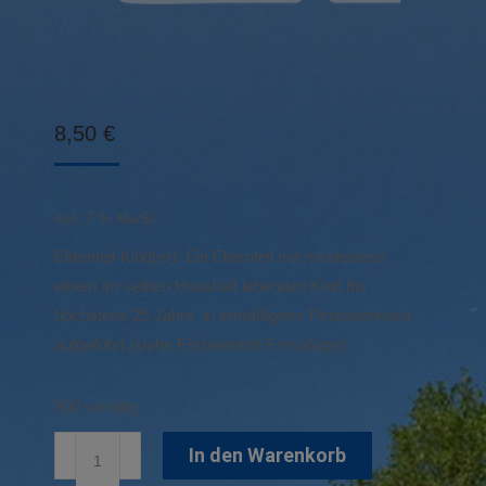
8,50
€
inkl. 7 % MwSt.
Elternteil-Kind(er): Ein Elternteil mit mindestens
einem im selben Haushalt lebenden Kind bis
höchstens 25 Jahre, in ermäßigtem Personenkreis
aufgeführt (siehe Einzeleintritt Ermäßigte)
500 vorrätig
Familien-
In den Warenkorb
Einzeleintritt