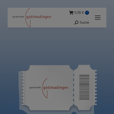
0,00
€
0
Suche
Suche: