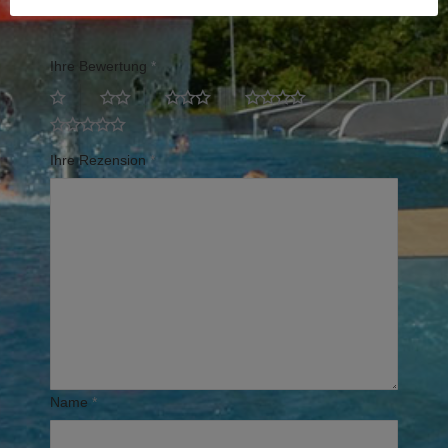
Erforderliche Felder sind mit
*
markiert
Ihre Bewertung
*
Ihre Rezension
*
Name
*