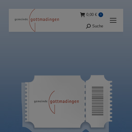
0,00
€
0
Suche
Suche: