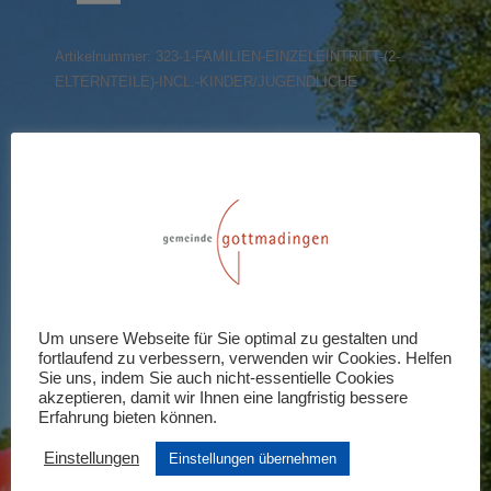
(2
Elternteile)
Artikelnummer:
323-1-FAMILIEN-EINZELEINTRITT-(2-
incl.
ELTERNTEILE)-INCL.-KINDER/JUGENDLICHE
Kinder/Jugendliche
Menge
Share this product
Share
Share
Share
Share
Share
on
on
on
on
on
X
Pinterest
LinkedIn
WhatsApp
Facebook
Rezensionen (0)
Um unsere Webseite für Sie optimal zu gestalten und
fortlaufend zu verbessern, verwenden wir Cookies. Helfen
Schreiben Sie die erste Rezension für
Sie uns, indem Sie auch nicht-essentielle Cookies
akzeptieren, damit wir Ihnen eine langfristig bessere
„Familien-Einzeleintritt (2 Elternteile)
Erfahrung bieten können.
incl. Kinder/Jugendliche“
Einstellungen
Einstellungen übernehmen
Ihre E-Mail-Adresse wird nicht veröffentlicht.