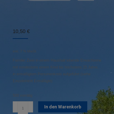
10,50
€
inkl. 7 % MwSt.
Familie: Zwei in einem Haushalt lebende Erwachsene
mit mindestens einem Kind bis höchstens 25 Jahre,
in ermäßigtem Personenkreis aufgeführt (siehe
Einzeleintritt Ermäßigte)
500 vorrätig
Familien-
In den Warenkorb
Einzeleintritt