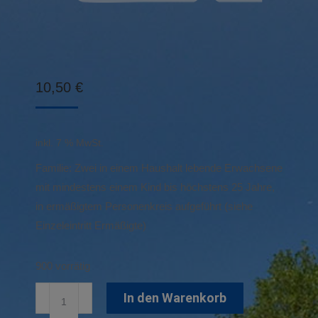
10,50
€
inkl. 7 % MwSt.
Familie: Zwei in einem Haushalt lebende Erwachsene
mit mindestens einem Kind bis höchstens 25 Jahre,
in ermäßigtem Personenkreis aufgeführt (siehe
Einzeleintritt Ermäßigte)
900 vorrätig
Familien-
In den Warenkorb
Einzeleintritt