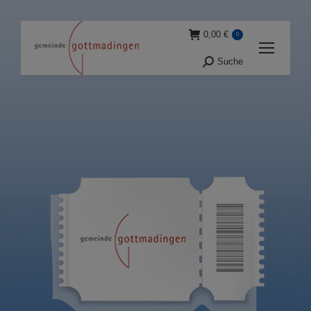
0,00
€
0
Suche
Suche: