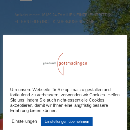
(2
Elternteile)
Artikelnummer:
16189-24-FAMILIEN-EINZELEINTRITT-(2-
incl.
ELTERNTEILE)-INCL.-KINDER/JUGENDLICHE
Kinder/Jugendliche
Menge
Share this product
Share
Share
Share
Share
Share
on
on
on
on
on
X
Pinterest
LinkedIn
WhatsApp
Facebook
Rezensionen (0)
Um unsere Webseite für Sie optimal zu gestalten und
fortlaufend zu verbessern, verwenden wir Cookies. Helfen
Schreiben Sie die erste Rezension für
Sie uns, indem Sie auch nicht-essentielle Cookies
akzeptieren, damit wir Ihnen eine langfristig bessere
„Familien-Einzeleintritt (2 Elternteile)
Erfahrung bieten können.
incl. Kinder/Jugendliche“
Einstellungen
Einstellungen übernehmen
Ihre E-Mail-Adresse wird nicht veröffentlicht.