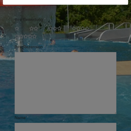
Erforderliche Felder sind mit
*
markiert
Ihre Bewertung
*
Ihre Rezension
*
Name
*