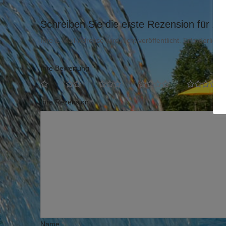
Schreiben Sie die erste Rezension für „Fami
Ihre E-Mail-Adresse wird nicht veröffentlicht.
Erforderliche
Ihre Bewertung
*
Ihre Rezension
*
Name
*