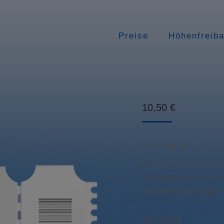
Preise
Höhenfreib
10,50
€
inkl. 7 % MwSt.
Familie: Zwei in einem 
bis höchstens 25 Jahre, 
Einzeleintritt Ermäßigte)
889 vorrätig