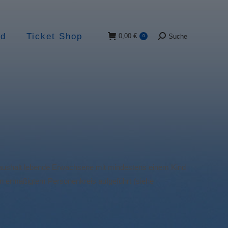
ad
Ticket Shop
0,00
€
Suche
0
Suche:
Haushalt lebende Erwachsene mit mindestens einem Kind
in ermäßigtem Personenkreis aufgeführt (siehe