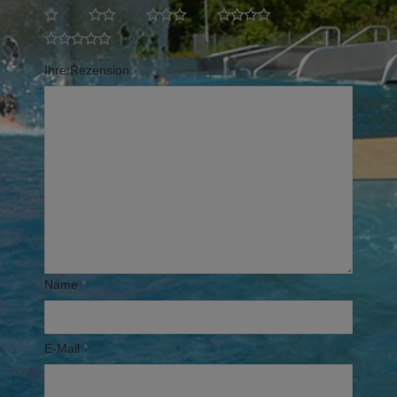
Ihre Rezension
*
Name
*
E-Mail
*