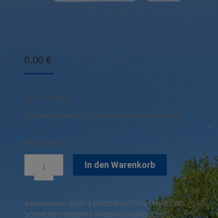
0,00
€
inkl. 7 % MwSt.
Schwerbehinderte: Schwerbehinderte mit Ausweis
846 vorrätig
Kinder
In den Warenkorb
unter
6
Jahre
Artikelnummer:
34137-1-KINDER-UNTER-6-JAHRE-UND-
und
SCHWERBEHINDERTE-KINDER/JUGENDLICHE