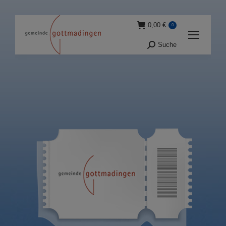
0,00
€
0
Suche
Suche: