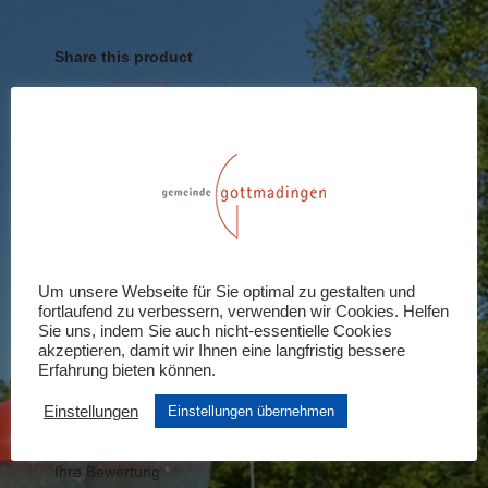
schwerbehinderte
Kinder/Jugendliche
Share this product
Menge
Share
Share
Share
Share
Share
on
on
on
on
on
X
Pinterest
LinkedIn
WhatsApp
Facebook
Rezensionen (0)
Schreiben Sie die erste Rezension für
Um unsere Webseite für Sie optimal zu gestalten und
fortlaufend zu verbessern, verwenden wir Cookies. Helfen
„Kinder unter 6 Jahre und
Sie uns, indem Sie auch nicht-essentielle Cookies
schwerbehinderte Kinder/Jugendliche“
akzeptieren, damit wir Ihnen eine langfristig bessere
Erfahrung bieten können.
Ihre E-Mail-Adresse wird nicht veröffentlicht.
Einstellungen
Erforderliche Felder sind mit
Einstellungen übernehmen
*
markiert
Ihre Bewertung
*