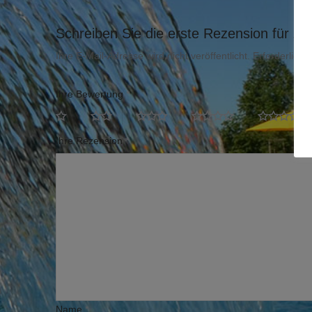
Schreiben Sie die erste Rezension für „K
Ihre E-Mail-Adresse wird nicht veröffentlicht.
Erforderliche
Ihre Bewertung
*
Ihre Rezension
*
Name
*