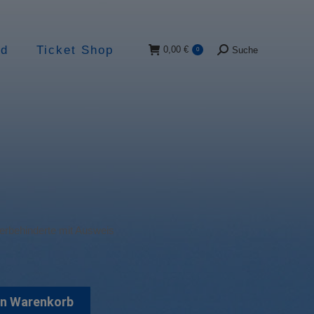
ad
Ticket Shop
0,00
€
Suche
0
Suche:
rbehinderte mit Ausweis
en Warenkorb