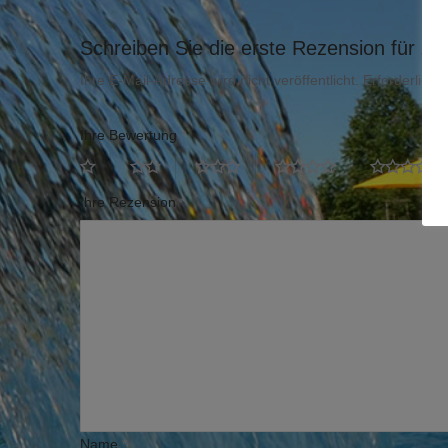
Schreiben Sie die erste Rezension für „K
Ihre E-Mail-Adresse wird nicht veröffentlicht.
Erforderliche
Ihre Bewertung
*
Ihre Rezension
*
Name
*