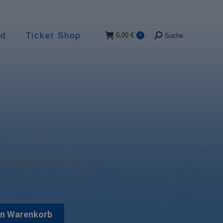
ad
Ticket Shop
0,00
€
Suche
0
Suche:
rbehinderte mit Ausweis
en Warenkorb