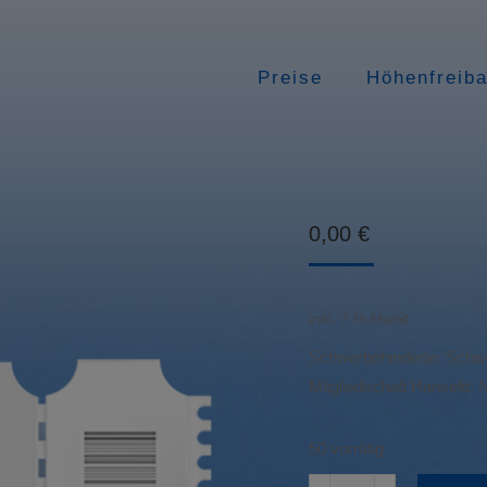
Preise
Höhenfreib
0,00
€
inkl. 7 % MwSt.
Schwerbehinderte: Schwe
Mitgliedschaft Hansefit: 
50 vorrätig