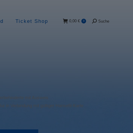
ad
Ticket Shop
0,00
€
Suche
0
Suche:
rbehinderte mit Ausweis
Nur in Verbindung mit gültiger Hansefit-Karte