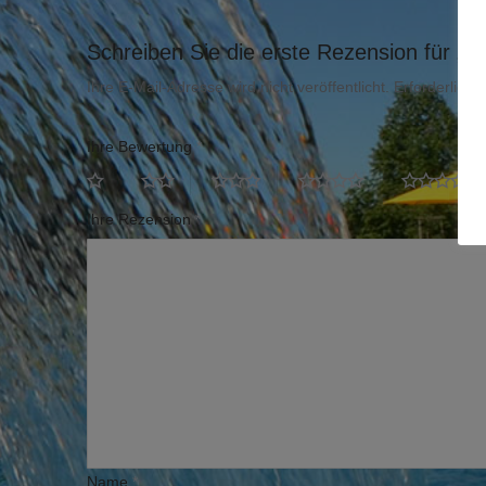
Schreiben Sie die erste Rezension für „K
Ihre E-Mail-Adresse wird nicht veröffentlicht.
Erforderliche
Ihre Bewertung
*
Ihre Rezension
*
Name
*