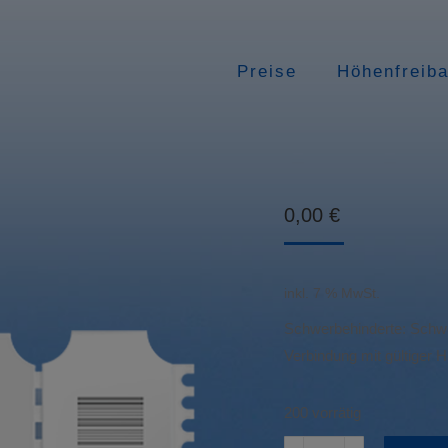
Preise
Höhenfreib
0,00
€
inkl. 7 % MwSt.
Schwerbehinderte: Schwer
Verbindung mit gültiger H
200 vorrätig