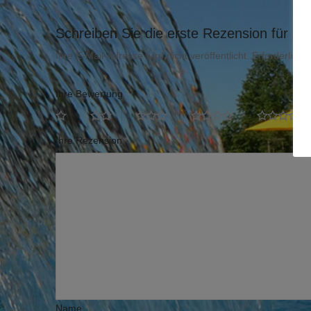
Schreiben Sie die erste Rezension für „K
Ihre E-Mail-Adresse wird nicht veröffentlicht.
Erforderliche
Ihre Bewertung
*
Ihre Rezension
*
Name
*