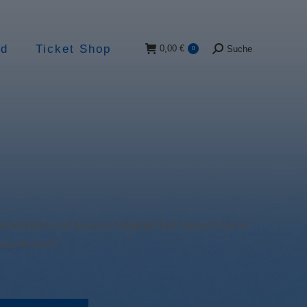
ad
Ticket Shop
0,00
€
Suche
0
Suche:
behinderte mit Ausweis Mitgliedschaft Hansefit: Nur in
ansefit-Karte