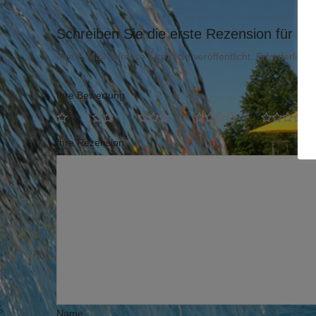
Schreiben Sie die erste Rezension für „K
Ihre E-Mail-Adresse wird nicht veröffentlicht.
Erforderliche
Ihre Bewertung
*
Ihre Rezension
*
Name
*