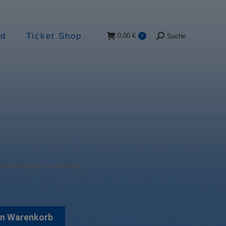
ad
Ticket Shop
0,00
€
Suche
0
Suche:
rbehinderte mit Ausweis
en Warenkorb