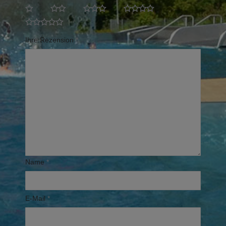
Ihre Rezension
*
Name
*
E-Mail
*