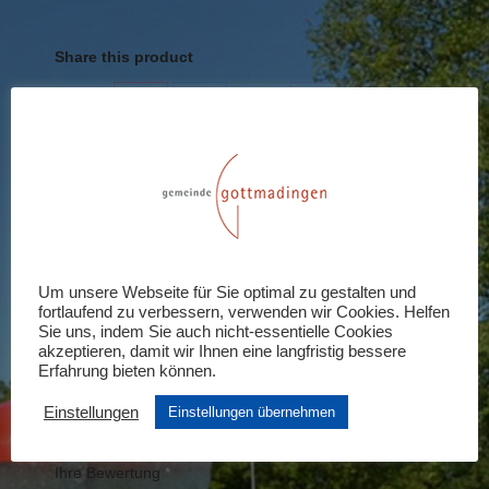
schwerbehinderte
Kinder/Jugendliche
Share this product
Menge
Share
Share
Share
Share
Share
on
on
on
on
on
X
Pinterest
LinkedIn
WhatsApp
Facebook
Rezensionen (0)
Schreiben Sie die erste Rezension für
Um unsere Webseite für Sie optimal zu gestalten und
fortlaufend zu verbessern, verwenden wir Cookies. Helfen
„Kinder unter 7 Jahre und
Sie uns, indem Sie auch nicht-essentielle Cookies
schwerbehinderte Kinder/Jugendliche“
akzeptieren, damit wir Ihnen eine langfristig bessere
Erfahrung bieten können.
Ihre E-Mail-Adresse wird nicht veröffentlicht.
Einstellungen
Erforderliche Felder sind mit
Einstellungen übernehmen
*
markiert
Ihre Bewertung
*