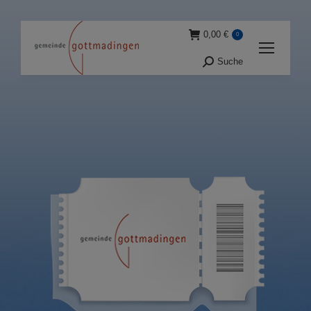
0,00
€
0
Suche
Suche: