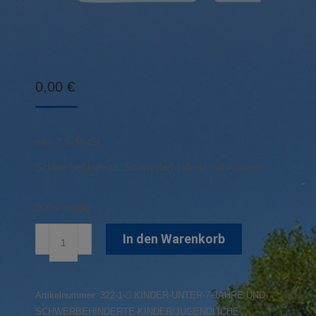
0,00
€
inkl. 7 % MwSt.
Schwerbehinderte: Schwerbehinderte mit Ausweis
500 vorrätig
Kinder
In den Warenkorb
unter
7
Jahre
Artikelnummer:
322-1- KINDER-UNTER-7-JAHRE-UND-
und
SCHWERBEHINDERTE-KINDER/JUGENDLICHE