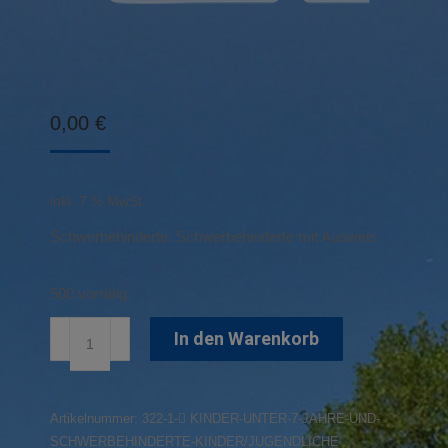
0,00
€
inkl. 7 % MwSt.
Schwerbehinderte: Schwerbehinderte mit Ausweis
500 vorrätig
Kinder
In den Warenkorb
unter
7
Jahre
Artikelnummer:
322-1- KINDER-UNTER-7-JAHRE-UND-
und
SCHWERBEHINDERTE-KINDER/JUGENDLICHE