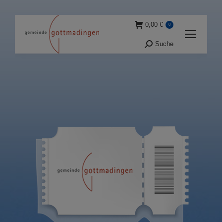
0,00
€
0
Suche
Suche: