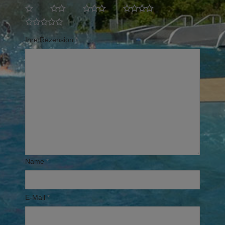
Ihre Rezension
*
Name
*
E-Mail
*