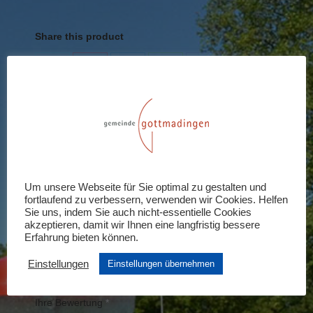
schwerbehinderte
Kinder/Jugendliche
Share this product
Menge
Share
Share
Share
Share
Share
on
on
on
on
on
X
Pinterest
LinkedIn
WhatsApp
Facebook
Rezensionen (0)
Schreiben Sie die erste Rezension für
Um unsere Webseite für Sie optimal zu gestalten und
fortlaufend zu verbessern, verwenden wir Cookies. Helfen
„Kinder unter 7 Jahre und
Sie uns, indem Sie auch nicht-essentielle Cookies
schwerbehinderte Kinder/Jugendliche“
akzeptieren, damit wir Ihnen eine langfristig bessere
Erfahrung bieten können.
Ihre E-Mail-Adresse wird nicht veröffentlicht.
Einstellungen
Erforderliche Felder sind mit
Einstellungen übernehmen
*
markiert
Ihre Bewertung
*