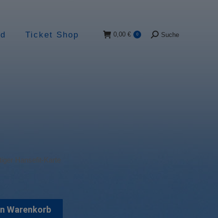
ad
Ticket Shop
0,00
€
Suche
0
Suche:
tiger Hansefit-Karte
en Warenkorb