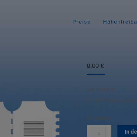
Preise
Höhenfreib
0,00
€
inkl. 7 % MwSt.
Nur in Verbindung mit gül
899 vorrätig
Mitgliedschaft
In d