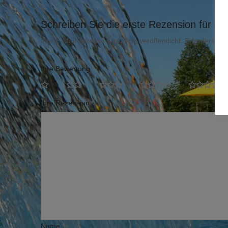
Schreiben Sie die erste Rezension für „Mi
Ihre E-Mail-Adresse wird nicht veröffentlicht.
Erforderliche
Ihre Bewertung
*
Ihre Rezension
*
Name
*