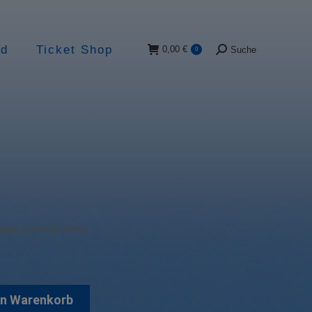
ad
Ticket Shop
0,00
€
Suche
0
Suche:
tiger Hansefit-Karte
en Warenkorb