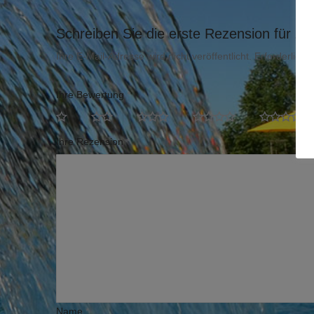
Schreiben Sie die erste Rezension für „Mi
Ihre E-Mail-Adresse wird nicht veröffentlicht.
Erforderliche
Ihre Bewertung
*
Ihre Rezension
*
Name
*