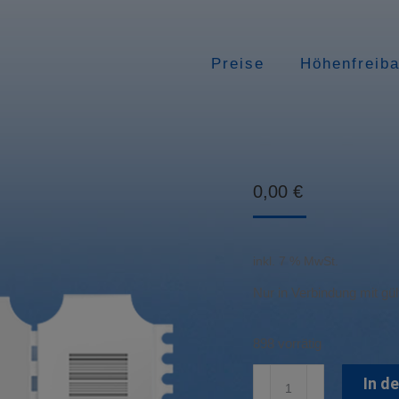
Preise
Höhenfreib
0,00
€
inkl. 7 % MwSt.
Nur in Verbindung mit gül
898 vorrätig
Mitgliedschaft
In d