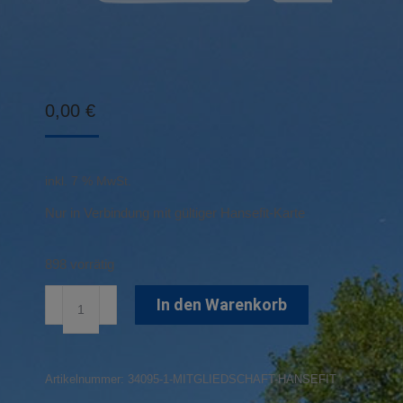
0,00
€
inkl. 7 % MwSt.
Nur in Verbindung mit gültiger Hansefit-Karte
898 vorrätig
Mitgliedschaft
In den Warenkorb
Hansefit
Menge
Artikelnummer:
34095-1-MITGLIEDSCHAFT-HANSEFIT