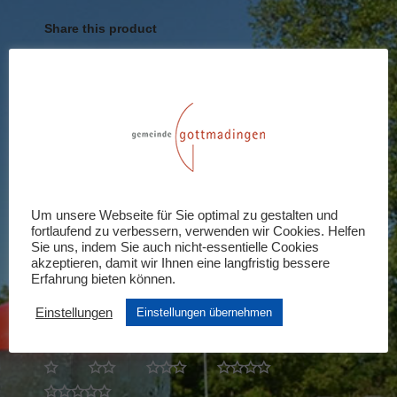
Share this product
Share
Share
Share
Share
Share
on
on
on
on
on
X
Pinterest
LinkedIn
WhatsApp
Facebook
Rezensionen (0)
Schreiben Sie die erste Rezension für
Um unsere Webseite für Sie optimal zu gestalten und
fortlaufend zu verbessern, verwenden wir Cookies. Helfen
„Mitgliedschaft Hansefit“
Sie uns, indem Sie auch nicht-essentielle Cookies
akzeptieren, damit wir Ihnen eine langfristig bessere
Ihre E-Mail-Adresse wird nicht veröffentlicht.
Erfahrung bieten können.
Erforderliche Felder sind mit
*
markiert
Einstellungen
Einstellungen übernehmen
Ihre Bewertung
*