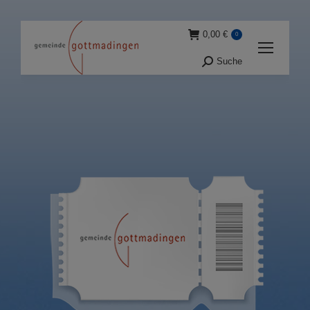
0,00
€
0
Suche
Suche: