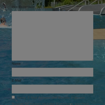
Ihre Rezension
*
Name
*
E-Mail
*
Name, E-Mail-Adresse und Website in diesem
Browser für meinen nächsten Kommentar speichern.