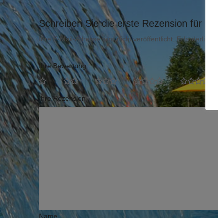
Schreiben Sie die erste Rezension für „Mi
Ihre E-Mail-Adresse wird nicht veröffentlicht.
Erforderliche
Ihre Bewertung
*
Ihre Rezension
*
Name
*