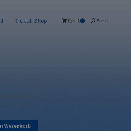
ad
Ticket Shop
0,00
€
Suche
0
Suche:
tiger Hansefit-Karte
en Warenkorb