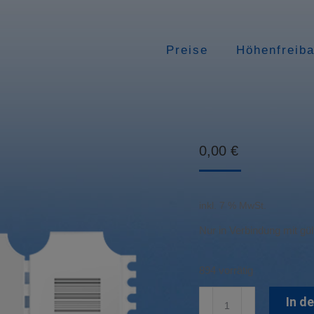
Preise
Höhenfreib
0,00
€
inkl. 7 % MwSt.
Nur in Verbindung mit gül
894 vorrätig
Mitgliedschaft
In d