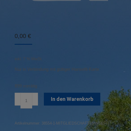
0,00
€
inkl. 7 % MwSt.
Nur in Verbindung mit gültiger Hansefit-Karte
899 vorrätig
Mitgliedschaft
In den Warenkorb
Hansefit
Menge
Artikelnummer:
38554-1-MITGLIEDSCHAFT-HANSEFIT