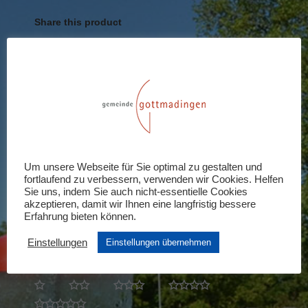
Share this product
Share
Share
Share
Share
Share
on
on
on
on
on
X
Pinterest
LinkedIn
WhatsApp
Facebook
Rezensionen (0)
Schreiben Sie die erste Rezension für
Um unsere Webseite für Sie optimal zu gestalten und
fortlaufend zu verbessern, verwenden wir Cookies. Helfen
„Mitgliedschaft Hansefit“
Sie uns, indem Sie auch nicht-essentielle Cookies
akzeptieren, damit wir Ihnen eine langfristig bessere
Ihre E-Mail-Adresse wird nicht veröffentlicht.
Erfahrung bieten können.
Erforderliche Felder sind mit
*
markiert
Einstellungen
Einstellungen übernehmen
Ihre Bewertung
*