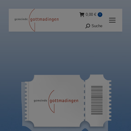
0,00
€
0
Suche
Suche: