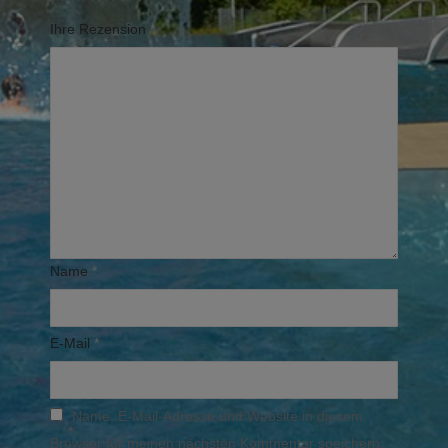
Ihre Rezension
*
Name
*
E-Mail
*
Name, E-Mail-Adresse und Website in diesem
Browser für meinen nächsten Kommentar speichern.