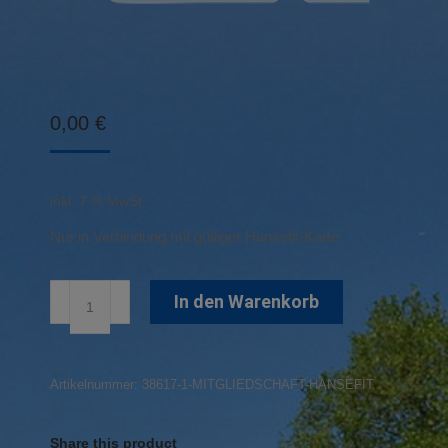
0,00
€
inkl. 7 % MwSt.
Nur in Verbindung mit gültiger Hansefit-Karte
Mitgliedschaft
In den Warenkorb
Hansefit
Menge
Artikelnummer:
38617-1-MITGLIEDSCHAFT-HANSEFIT
Share this product