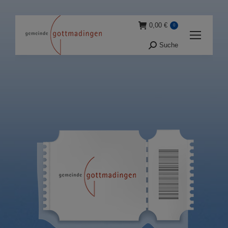
0,00
€
0
Suche
Suche: