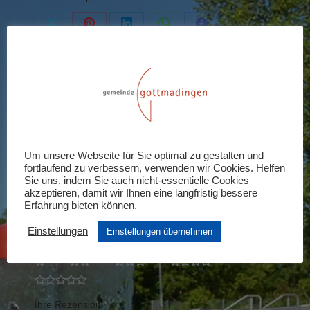
Share
Share
Share
Share
Share
on
on
on
on
on
X
Pinterest
LinkedIn
WhatsApp
Facebook
Rezensionen (0)
Schreiben Sie die erste Rezension für
Um unsere Webseite für Sie optimal zu gestalten und
„Mitgliedschaft Hansefit“
fortlaufend zu verbessern, verwenden wir Cookies. Helfen
Sie uns, indem Sie auch nicht-essentielle Cookies
Ihre E-Mail-Adresse wird nicht veröffentlicht.
akzeptieren, damit wir Ihnen eine langfristig bessere
Erforderliche Felder sind mit
*
markiert
Erfahrung bieten können.
Einstellungen
Einstellungen übernehmen
Ihre Bewertung
*
Ihre Rezension
*