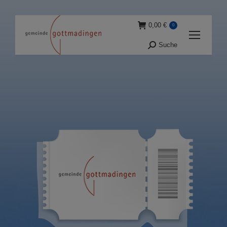
0,00
€
0
Suche
Suche: