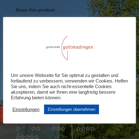
Share this product
Share
Share
Share
Share
Share
on
on
on
on
on
X
Pinterest
LinkedIn
WhatsApp
Facebook
Rezensionen (0)
Schreiben Sie die erste Rezension für
Um unsere Webseite für Sie optimal zu gestalten und
fortlaufend zu verbessern, verwenden wir Cookies. Helfen
„Mitgliedschaft Hansefit“
Sie uns, indem Sie auch nicht-essentielle Cookies
akzeptieren, damit wir Ihnen eine langfristig bessere
Ihre E-Mail-Adresse wird nicht veröffentlicht.
Erfahrung bieten können.
Erforderliche Felder sind mit
*
markiert
Einstellungen
Einstellungen übernehmen
Ihre Bewertung
*