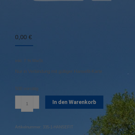
0,00
€
inkl. 7 % MwSt.
Nur in Verbindung mit gültiger Hansefit-Karte
500 vorrätig
Mitgliedschaft
In den Warenkorb
Hansefit
Menge
Artikelnummer:
335-1-HANSEFIT