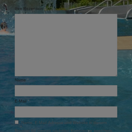
Ihre Rezension
*
Name
*
E-Mail
*
Name, E-Mail-Adresse und Website in diesem
Browser für meinen nächsten Kommentar speichern.