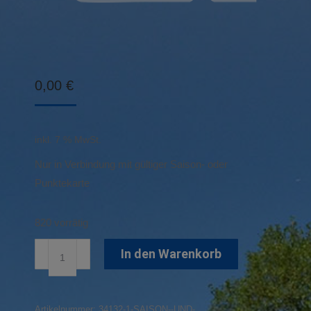
0,00
€
inkl. 7 % MwSt.
Nur in Verbindung mit gültiger Saison- oder
Punktekarte
820 vorrätig
Saison-
In den Warenkorb
und
Punktekarteninhaber
Menge
Artikelnummer:
34132-1-SAISON--UND-