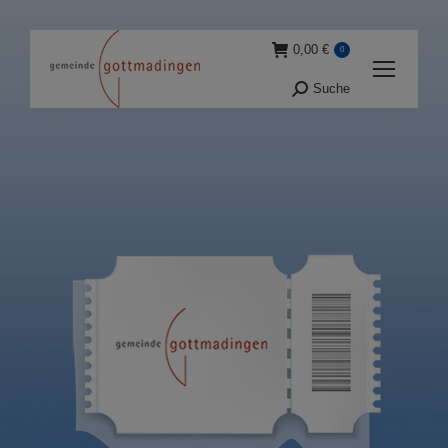
0,00
€
0
Suche
Suche: