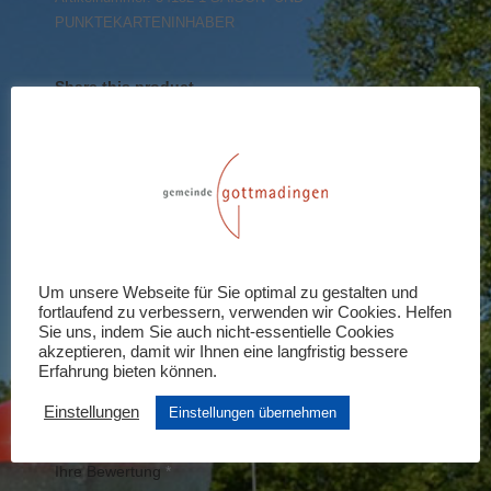
PUNKTEKARTENINHABER
Share this product
Share
Share
Share
Share
Share
on
on
on
on
on
X
Pinterest
LinkedIn
WhatsApp
Facebook
Rezensionen (0)
Um unsere Webseite für Sie optimal zu gestalten und
fortlaufend zu verbessern, verwenden wir Cookies. Helfen
Schreiben Sie die erste Rezension für
Sie uns, indem Sie auch nicht-essentielle Cookies
„Saison- und Punktekarteninhaber“
akzeptieren, damit wir Ihnen eine langfristig bessere
Erfahrung bieten können.
Ihre E-Mail-Adresse wird nicht veröffentlicht.
Erforderliche Felder sind mit
*
markiert
Einstellungen
Einstellungen übernehmen
Ihre Bewertung
*