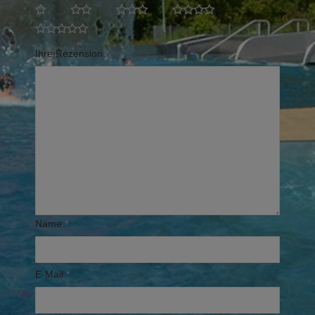
Ihre Rezension
*
Name
*
E-Mail
*