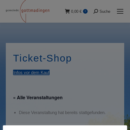
0,00
€
Suche
0
Suche:
Ticket-Shop
Infos vor dem Kauf
« Alle Veranstaltungen
Diese Veranstaltung hat bereits stattgefunden.